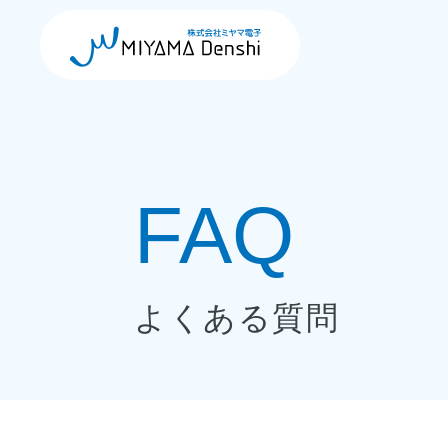
コ
ナ
ン
ビ
テ
ゲ
ン
ー
ツ
シ
へ
ョ
ス
ン
キ
に
ッ
移
プ
動
よくある質問