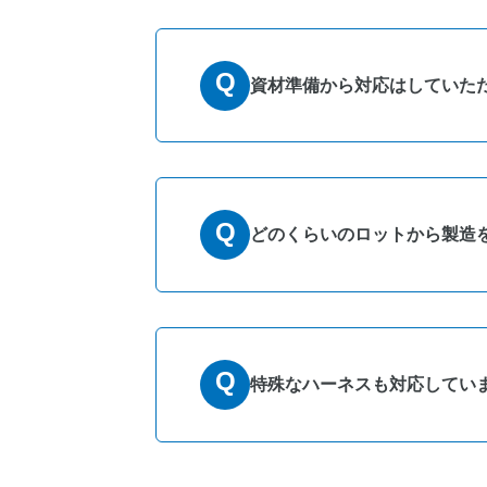
可能です。設計・製造担当が
A
Q
資材準備から対応はしていた
可能です。特殊な部材など入
A
Q
どのくらいのロットから製造
少量から承ります。一度ご連
A
Q
特殊なハーネスも対応してい
対応しております。一度ご相
A